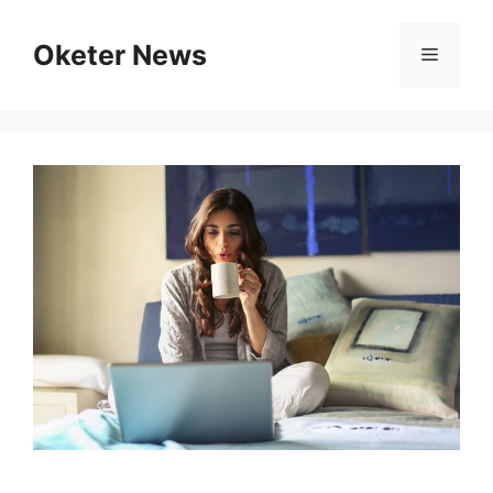
Skip
to
Oketer News
Menu
content