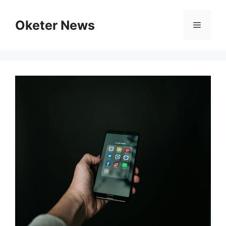
Skip
to
Oketer News
Menu
content