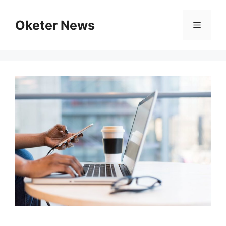
Skip
to
Oketer News
Menu
content