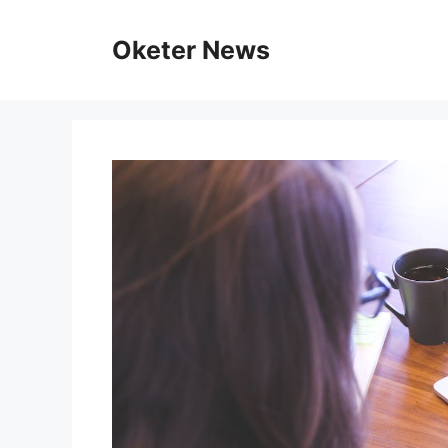
Skip
to
Oketer News
content