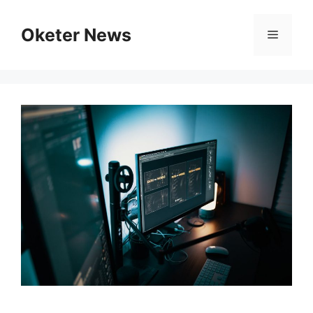
Skip
to
Oketer News
Menu
content