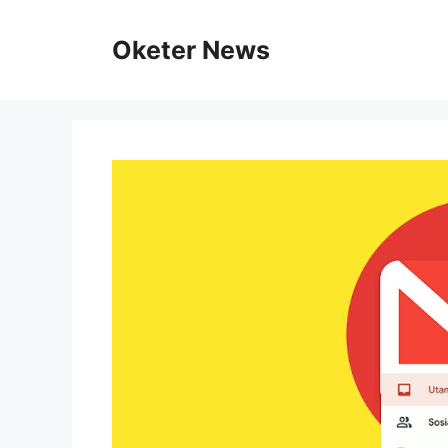
Skip
to
Oketer News
content