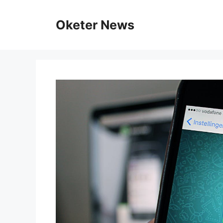
Skip
to
Oketer News
content