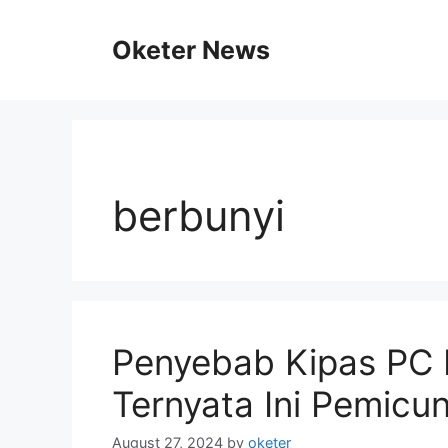
Skip
to
Oketer News
content
berbunyi
Penyebab Kipas PC 
Ternyata Ini Pemicu
August 27, 2024
by
oketer