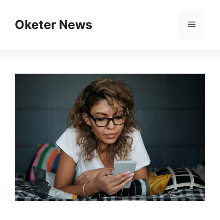
Skip
to
Oketer News
Menu
content