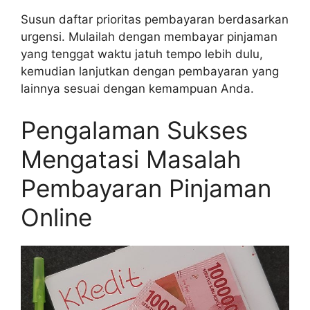
Susun daftar prioritas pembayaran berdasarkan
urgensi. Mulailah dengan membayar pinjaman
yang tenggat waktu jatuh tempo lebih dulu,
kemudian lanjutkan dengan pembayaran yang
lainnya sesuai dengan kemampuan Anda.
Pengalaman Sukses
Mengatasi Masalah
Pembayaran Pinjaman
Online