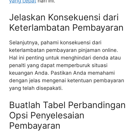
yang cepat
hari ini.
Jelaskan Konsekuensi dari
Keterlambatan Pembayaran
Selanjutnya, pahami konsekuensi dari
keterlambatan pembayaran pinjaman online.
Hal ini penting untuk menghindari denda atau
penalti yang dapat memperburuk situasi
keuangan Anda. Pastikan Anda memahami
dengan jelas mengenai ketentuan pembayaran
yang telah disepakati.
Buatlah Tabel Perbandingan
Opsi Penyelesaian
Pembayaran