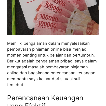
Memiliki pengalaman dalam menyelesaikan
pembayaran pinjaman online bisa menjadi
momen penting untuk belajar dan bertumbuh.
Berikut adalah pengalaman pribadi saya dalam
mengatasi masalah pembayaran pinjaman
online dan bagaimana perencanaan keuangan
membantu saya keluar dari situasi sulit
tersebut.
Perencanaan Keuangan
yang Efektif