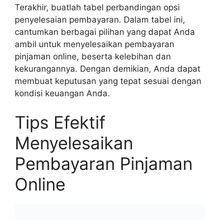
Terakhir, buatlah tabel perbandingan opsi
penyelesaian pembayaran. Dalam tabel ini,
cantumkan berbagai pilihan yang dapat Anda
ambil untuk menyelesaikan pembayaran
pinjaman online, beserta kelebihan dan
kekurangannya. Dengan demikian, Anda dapat
membuat keputusan yang tepat sesuai dengan
kondisi keuangan Anda.
Tips Efektif
Menyelesaikan
Pembayaran Pinjaman
Online