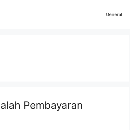
General
salah Pembayaran