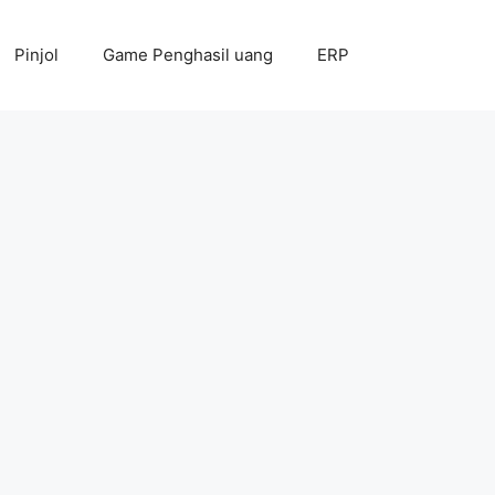
Pinjol
Game Penghasil uang
ERP