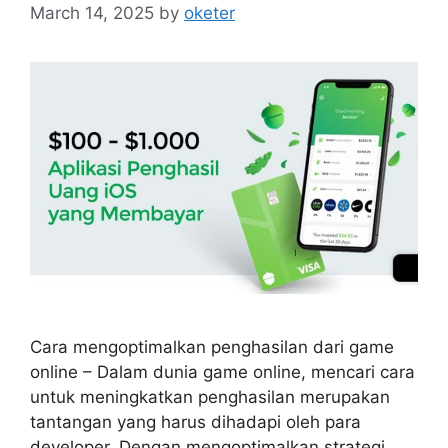
March 14, 2025
by
oketer
Cara mengoptimalkan penghasilan dari game
online – Dalam dunia game online, mencari cara
untuk meningkatkan penghasilan merupakan
tantangan yang harus dihadapi oleh para
developer. Dengan mengoptimalkan strategi