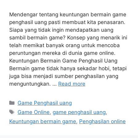
Mendengar tentang keuntungan bermain game
penghasil uang pasti membuat kita penasaran.
Siapa yang tidak ingin mendapatkan uang
sambil bermain game? Konsep yang menarik ini
telah memikat banyak orang untuk mencoba
peruntungan mereka di dunia game online.
Keuntungan Bermain Game Penghasil Uang
Bermain game tidak hanya sekadar hobi, tetapi
juga bisa menjadi sumber penghasilan yang
menguntungkan. …
Read more
Categories
Game Penghasil uang
Tags
Game Online
,
game penghasil uang
,
Keuntungan bermain game
,
Penghasilan online