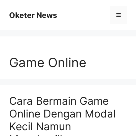
Skip
to
Oketer News
Menu
content
Game Online
Cara Bermain Game
Online Dengan Modal
Kecil Namun