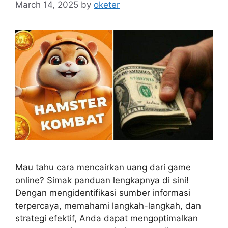
March 14, 2025
by
oketer
Mau tahu cara mencairkan uang dari game
online? Simak panduan lengkapnya di sini!
Dengan mengidentifikasi sumber informasi
terpercaya, memahami langkah-langkah, dan
strategi efektif, Anda dapat mengoptimalkan