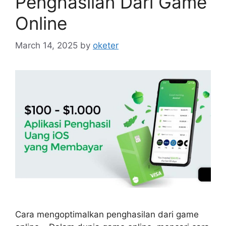
Penghasilan Dari Game
Online
March 14, 2025
by
oketer
Cara mengoptimalkan penghasilan dari game