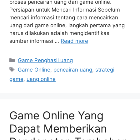
proses pencairan uang dari game online.
Persiapan untuk Mencari Informasi Sebelum
mencari informasi tentang cara mencairkan
uang dari game online, langkah pertama yang
harus dilakukan adalah mengidentifikasi
sumber informasi …
Read more
Categories
Game Penghasil uang
Tags
Game Online
,
pencairan uang
,
strategi
game
,
uang online
Game Online Yang
Dapat Memberikan