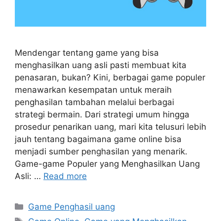
Mendengar tentang game yang bisa
menghasilkan uang asli pasti membuat kita
penasaran, bukan? Kini, berbagai game populer
menawarkan kesempatan untuk meraih
penghasilan tambahan melalui berbagai
strategi bermain. Dari strategi umum hingga
prosedur penarikan uang, mari kita telusuri lebih
jauh tentang bagaimana game online bisa
menjadi sumber penghasilan yang menarik.
Game-game Populer yang Menghasilkan Uang
Asli: …
Read more
Categories
Game Penghasil uang
Tags