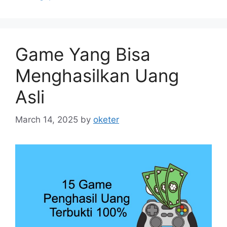
Game Yang Bisa
Menghasilkan Uang
Asli
March 14, 2025
by
oketer