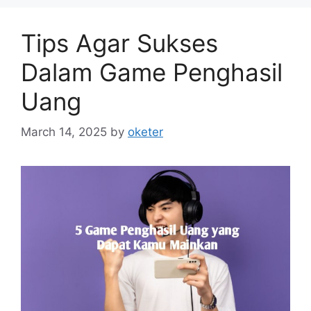
Tips Agar Sukses
Dalam Game Penghasil
Uang
March 14, 2025
by
oketer