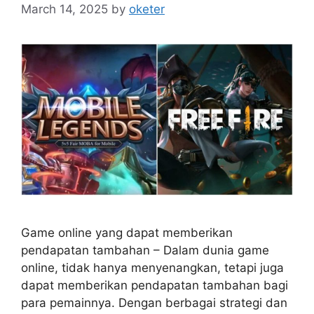
March 14, 2025
by
oketer
Game online yang dapat memberikan
pendapatan tambahan – Dalam dunia game
online, tidak hanya menyenangkan, tetapi juga
dapat memberikan pendapatan tambahan bagi
para pemainnya. Dengan berbagai strategi dan