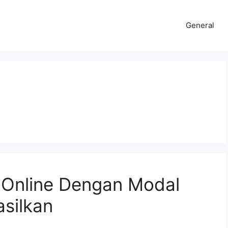
General
Online Dengan Modal
silkan