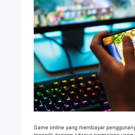
Game online yang membayar penggunanya