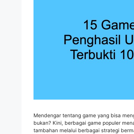
Mendengar tentang game yang bisa mengh
bukan? Kini, berbagai game populer men
tambahan melalui berbagai strategi berm