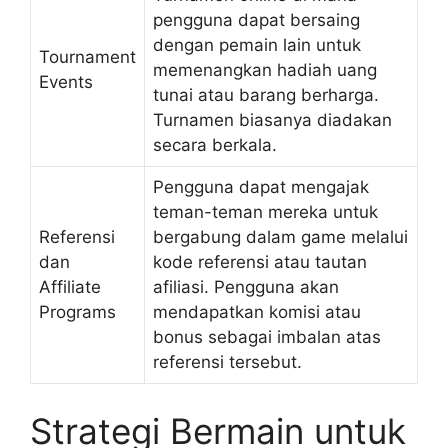
pengguna dapat bersaing
dengan pemain lain untuk
Tournament
memenangkan hadiah uang
Events
tunai atau barang berharga.
Turnamen biasanya diadakan
secara berkala.
Pengguna dapat mengajak
teman-teman mereka untuk
Referensi
bergabung dalam game melalui
dan
kode referensi atau tautan
Affiliate
afiliasi. Pengguna akan
Programs
mendapatkan komisi atau
bonus sebagai imbalan atas
referensi tersebut.
Strategi Bermain untuk