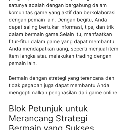
satunya adalah dengan bergabung dalam
komunitas game yang aktif dan berkolaborasi
dengan pemain lain. Dengan begitu, Anda
dapat saling bertukar informasi, tips, dan trik
dalam bermain game.Selain itu, manfaatkan
fitur-fitur dalam game yang dapat membantu
Anda mendapatkan uang, seperti menjual item-
item langka atau melakukan trading dengan
pemain lain.
Bermain dengan strategi yang terencana dan
tidak gegabah juga dapat membantu Anda
mengoptimalkan penghasilan dari game online.
Blok Petunjuk untuk
Merancang Strategi
Bermain yang Sukses