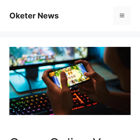
Skip
to
Oketer News
Menu
content