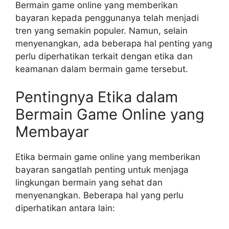
Bermain game online yang memberikan
bayaran kepada penggunanya telah menjadi
tren yang semakin populer. Namun, selain
menyenangkan, ada beberapa hal penting yang
perlu diperhatikan terkait dengan etika dan
keamanan dalam bermain game tersebut.
Pentingnya Etika dalam
Bermain Game Online yang
Membayar
Etika bermain game online yang memberikan
bayaran sangatlah penting untuk menjaga
lingkungan bermain yang sehat dan
menyenangkan. Beberapa hal yang perlu
diperhatikan antara lain: