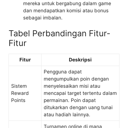
mereka untuk bergabung dalam game
dan mendapatkan komisi atau bonus
sebagai imbalan.
Tabel Perbandingan Fitur-
Fitur
Fitur
Deskripsi
Pengguna dapat
mengumpulkan poin dengan
Sistem
menyelesaikan misi atau
Reward
mencapai target tertentu dalam
Points
permainan. Poin dapat
ditukarkan dengan uang tunai
atau hadiah lainnya.
Turnamen online di mana