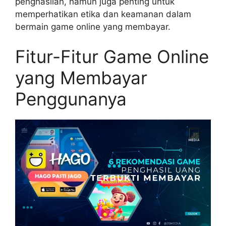
penghasilan, namun juga penting untuk
memperhatikan etika dan keamanan dalam
bermain game online yang membayar.
Fitur-Fitur Game Online
yang Membayar
Penggunanya