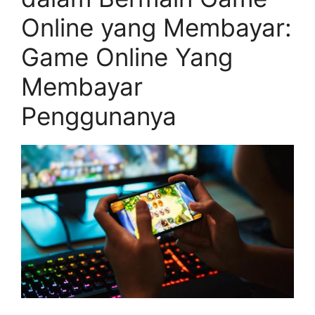
Online yang Membayar:
Game Online Yang
Membayar
Penggunanya