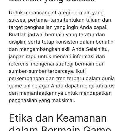
Untuk merancang strategi bermain yang
sukses, pertama-tama tentukan tujuan dan
target penghasilan yang ingin Anda capai.
Buatlah jadwal bermain yang teratur dan
disiplin, serta tetap konsisten dalam berlatih
dan mengembangkan skill Anda.Selain itu,
jangan ragu untuk mencari informasi dan
referensi mengenai strategi bermain dari
sumber-sumber terpercaya. Ikuti
perkembangan dan tren terbaru dalam dunia
game online agar Anda dapat mengikuti arus
dan memanfaatkannya untuk mendapatkan
penghasilan yang maksimal.
Etika dan Keamanan
dalam Bermain Game