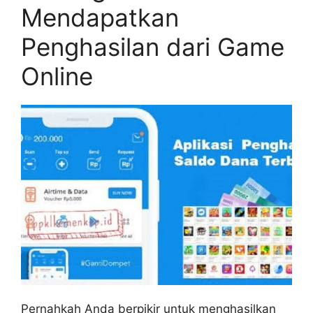
Mendapatkan
Penghasilan dari Game
Online
Pernahkah Anda berpikir untuk menghasilkan