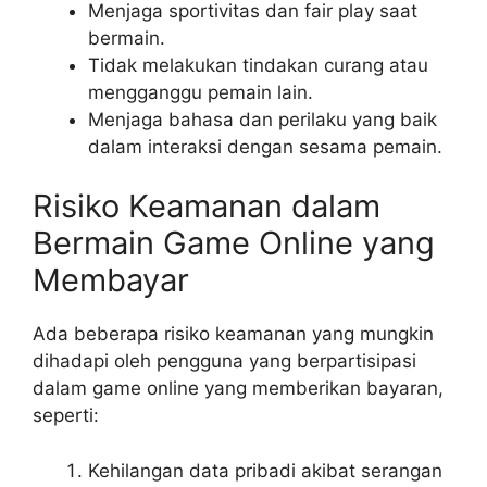
Menjaga sportivitas dan fair play saat
bermain.
Tidak melakukan tindakan curang atau
mengganggu pemain lain.
Menjaga bahasa dan perilaku yang baik
dalam interaksi dengan sesama pemain.
Risiko Keamanan dalam
Bermain Game Online yang
Membayar
Ada beberapa risiko keamanan yang mungkin
dihadapi oleh pengguna yang berpartisipasi
dalam game online yang memberikan bayaran,
seperti:
Kehilangan data pribadi akibat serangan