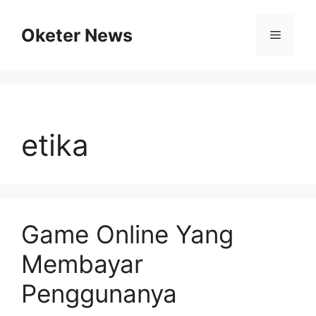
Skip
to
Oketer News
Menu
content
etika
Game Online Yang
Membayar
Penggunanya