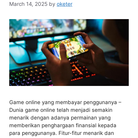
March 14, 2025
by
oketer
Game online yang membayar penggunanya –
Dunia game online telah menjadi semakin
menarik dengan adanya permainan yang
memberikan penghargaan finansial kepada
para penggunanya. Fitur-fitur menarik dan