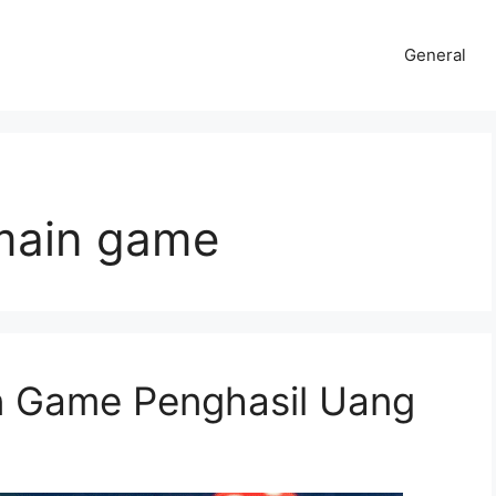
General
main game
n Game Penghasil Uang