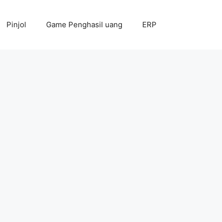
Pinjol
Game Penghasil uang
ERP