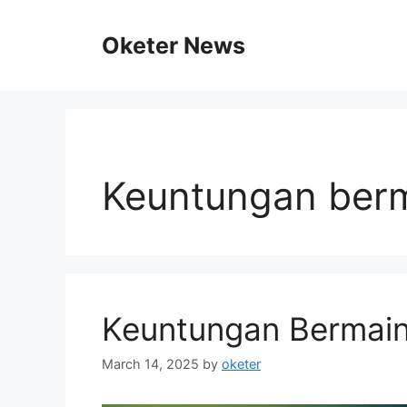
Skip
to
Oketer News
content
Keuntungan ber
Keuntungan Bermai
March 14, 2025
by
oketer