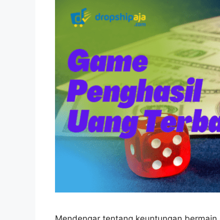
Mendengar tentang keuntungan bermain 