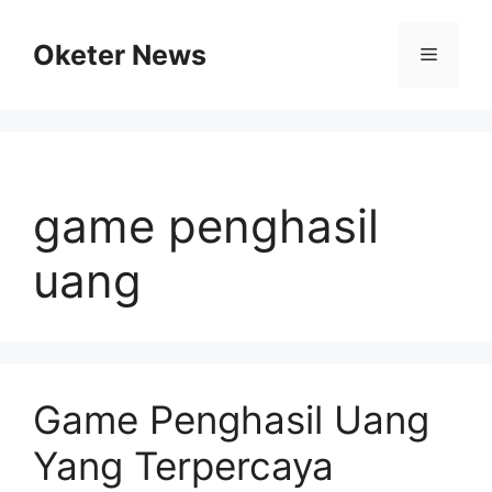
Skip
to
Oketer News
Menu
content
game penghasil
uang
Game Penghasil Uang
Yang Terpercaya