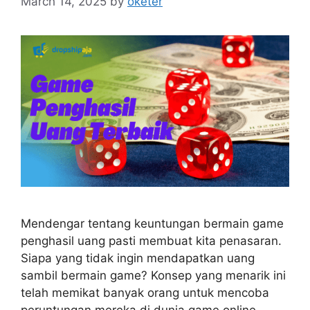
March 14, 2025
by
oketer
Mendengar tentang keuntungan bermain game
penghasil uang pasti membuat kita penasaran.
Siapa yang tidak ingin mendapatkan uang
sambil bermain game? Konsep yang menarik ini
telah memikat banyak orang untuk mencoba