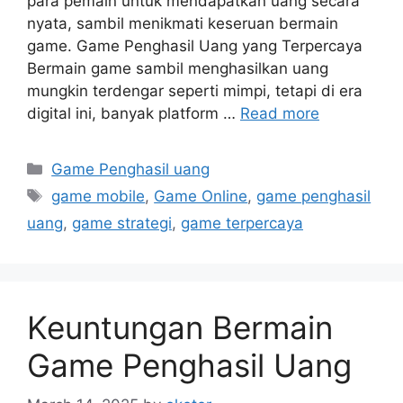
para pemain untuk mendapatkan uang secara
nyata, sambil menikmati keseruan bermain
game. Game Penghasil Uang yang Terpercaya
Bermain game sambil menghasilkan uang
mungkin terdengar seperti mimpi, tetapi di era
digital ini, banyak platform …
Read more
Categories
Game Penghasil uang
Tags
game mobile
,
Game Online
,
game penghasil
uang
,
game strategi
,
game terpercaya
Keuntungan Bermain
Game Penghasil Uang